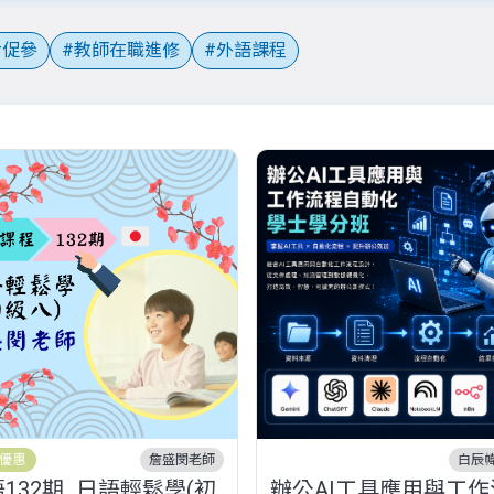
促參
教師在職進修
外語課程
優惠
詹盛閔老師
白辰
132期_日語輕鬆學(初
辦公AI工具應用與工作