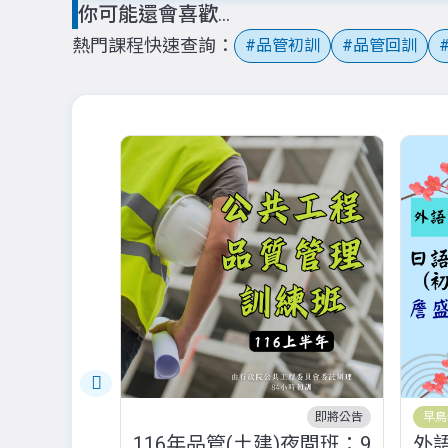
你可能還會喜歡...
熱門課程快速查詢
品管初訓
品管回訓
即將公告
早鳥
116年品管(土建)夜間班：9
外語