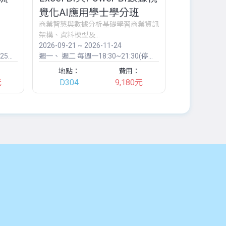
覺化AI應用學士學分班
已額滿
商業智慧與數據分析基礎學習商業資訊
架構、資料模型及...
2026-09-21 ~ 2026-11-24
2026-10-17 ~
/9)
週一
週二
每週一18:30~21:30(停課:9/28、10/26)、每週二18:30~21:30
週六
週日
09
地點：
費用：
地點：
元
D304
9,180元
東華大學(美