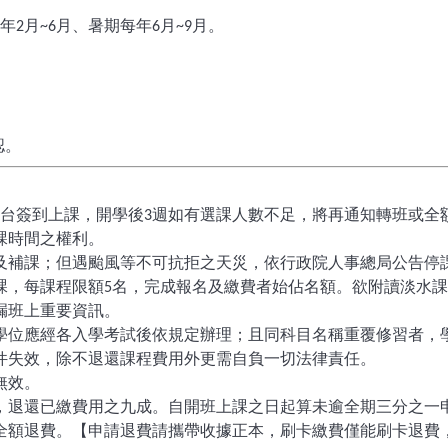
年
月
月、暑期每年
月
月。
2
~6
6
~9
認。
台簽到上課，開學後
週如有選課人數不足，將再通知轉班或全
3
課時間之權利。
及補課；但遇颱風等不可抗拒之天災，依行政院人事總局公告停
課，每課程限額
名，完成報名及繳費者始佔名額。欲附讀淡水課
5
漏班上重要資訊。
學位應經各入學考試後依規定辦理；且同科目名稱重覆修習者，
件失效，除不退還課程費用外更需自負一切法律責任。
無效。
，退還已繳費用之九成。自開班上課之日起算未逾全期三分之一
全額退費。【申請退費請攜帶收據正本，刷卡繳費僅能刷卡退費