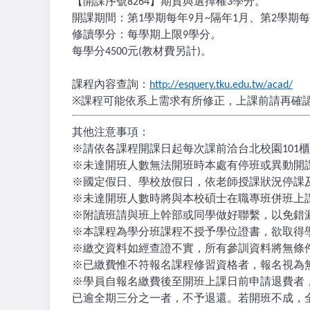
【開課序號
】期貨與選擇權
學分。
8264
3
開課期間：第
學期每年
月
隔年
月、第
學期每
1
9
~
1
2
修讀學分：每學期上限
學分。
9
每學分
元
教材費另計
。
4500
(
)
課程內容查詢：
http://esquery.tku.edu.tw/acad/
※
課程可能依系上需求有所修正，上課前請再確
其他注意事項：
※
請依各課程開課日起每次課前洽台北校園
櫃
101
※
未達開班人數無法開班時本處有停班或異動開
※
國定假日、學校放假日，依老師授課狀況停課
※
未達開班人數時將與本校碩士在職專班併班上
※
附讀班請與班上幹部或同學做好聯繫，以免錯
※
本課程為學分班課程不授予學位證書，欲取得
※
繳交資料如經查證不實，所有參訓資料將無條
※
已繳費惟不符報名課程修習資格者，報名視為
※
學員自報名繳費後至開班上課日前申請退費者
已逾全期三分之一者，不予退還。若開班不成，