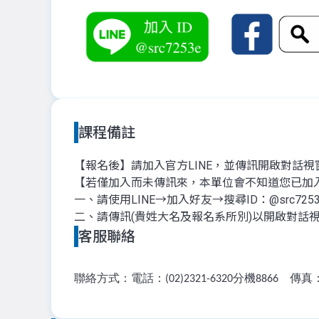
課程備註
【報名後】請加入官方LINE，並傳訊開啟對話
【若僅加入而未傳訊來，本單位會不知道您已加
一、請使用LINE→加入好友→搜尋ID：@src72
二、請傳訊(貴姓大名及報名系所別)以開啟對話
客服聯絡
聯絡方式：電話：
分機
傳真
(02)2321-6320
8866