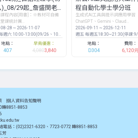
)_08/29起_詹盛閔老
程自動化學士學分班
計課程內容[用書]：※教材可自備
生成式AI工具與提示詞應用學習
堂課統計團...
ChatGPT、Gemini、Claud...
-08-28 ~ 2026-11-07
2026-09-11 ~ 2026-12-11
週六 10:00-13:00(09/26、10/09、10/24停課)
週五
每週五18:30~21:30(停課:9/25、10
地點：
早鳥優惠：
地點：
費用：
407
4,080
3,840
D304
6,120
策
個人資料告知聲明
20轉8851-8853
6
ku.edu.tw
：(02)2321-6320、7723-0772 轉8851-8853
玉芳