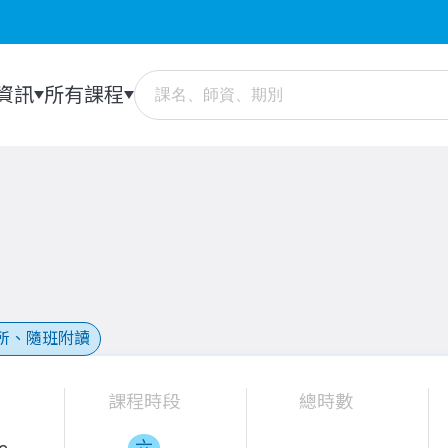
資訊
所有課程
所、隨班附讀
課程時段
總時數
六