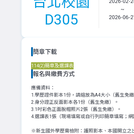
台北校園
2026-02-2
~
D305
2026-06-2
簡章下載
114(2)簡章及選課表
報名與繳費方式
應備資料：
1.學歷證件影本1份，請縮放為A4大小（舊生免
2.身分證正反面影本各1份（舊生免繳）。
3.1吋彩色正面脫帽照片2張（舊生免繳）。
4.選課表1張（現場填寫或自行列印簡章填寫；
※新生國外學歷需檢附：護照影本、本國開立之