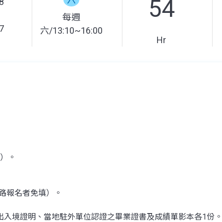
54
8
每週
7
六/13:10~16:00
Hr
繳）。
網路報名者免填）。
出入境證明、當地駐外單位認證之畢業證書及成績單影本各1份