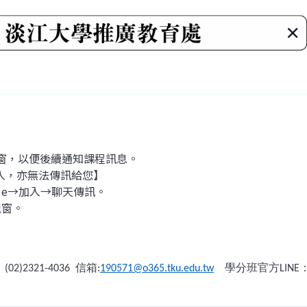
視窗，以便後續通知課程訊息。
入，亦無法傳訊給您】
53e→加入→聊天傳訊。
視窗。
：
信箱
學分班官方
(02)2321-4036
:
190571@o365.tku.edu.tw
LINE