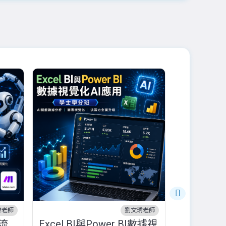
幃老師
劉文琇老師
流
Excel BI與Power BI數據視
10/17品