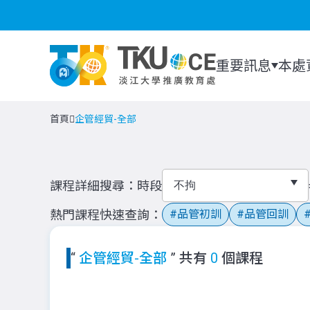
重要訊息
本處
首頁
企管經貿-全部
課程詳細搜尋
時段
熱門課程快速查詢
品管初訓
品管回訓
“
企管經貿-全部
” 共有
0
個課程