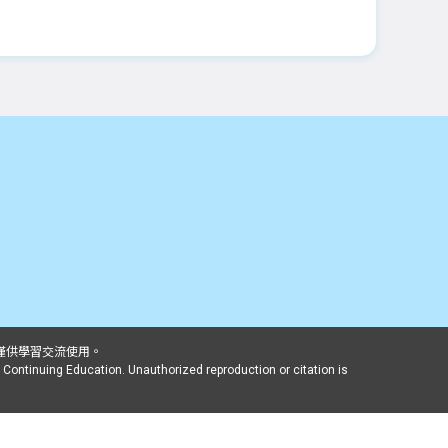
，僅供學習交流使用。
 Continuing Education. Unauthorized reproduction or citation is