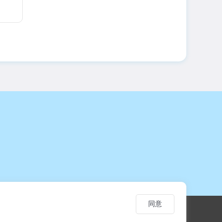
同意
，僅供學習交流使用。
 Continuing Education. Unauthorized reproduction or citation is