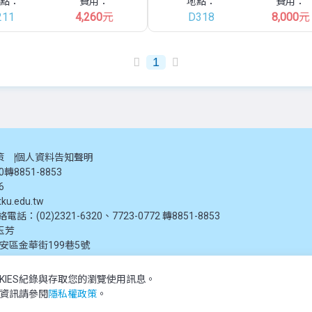
點：
費用：
地點：
費用：
211
4,260
元
D318
8,000
元
1
策
個人資料告知聲明
20轉8851-8853
6
ku.edu.tw
：(02)2321-6320、7723-0772 轉8851-8853
玉芳
大安區金華街199巷5號
KIES紀錄與存取您的瀏覽使用訊息。
推廣教育處提供，未經授權禁止轉載或引用。所有課程資訊、圖片及資料皆屬本單位所有
多資訊請參閱
隱私權政策
。
 reserved.The content of this website is provided by Tamkang University Office of