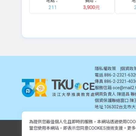
地點：
費用：
地
211
3,900
元
隱私權政策
個資政
電話 886-2-2321-63
傳真 886-2-2321-403
服務信箱
oce@mail2.t
網頁負責人 陳道昌 聯絡電話
個資保護聯絡窗口
陳
地址
106302台北市
為提供您最佳個人化且即時的服務，本網站透過使用COO
© 2024 淡江大學推廣教育處. 版權所有。本網站內容由淡江大學
當您使用本網站，即表示您同意COOKIES技術支援。更
© 2024 Tamkang University Office of Continuing Education. All rights