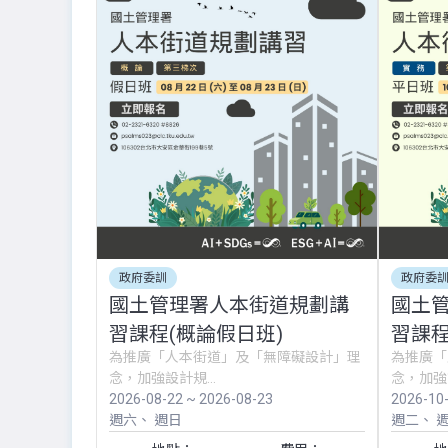
政府委訓
政府委
國土管理署人本街道規劃講
國土
習課程(概論假日班)
習課程
為推廣「人本街道」及「無障礙設計」理
為推廣「
念，加強設計規...
念，加強設
2026-08-22 ~ 2026-08-23
2026-10
週六
週日
週二