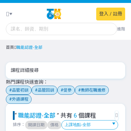
登入 / 註冊
進階
首頁
職能認證-全部
課程詳細搜尋
熱門課程快速查詢
品管初訓
品管回訓
促參
教師在職進修
外語課程
“
職能認證-全部
” 共有
6
個課程
排序：
開課日期
價格