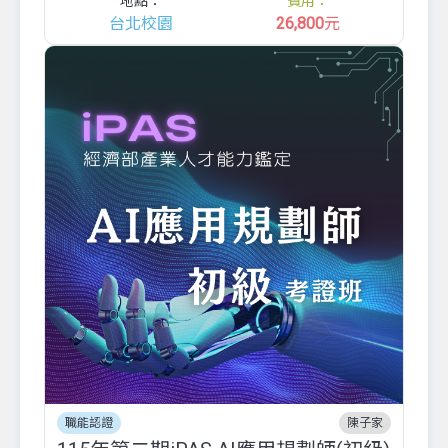
地點：
費用：
台北校園
26,800
元
職能認證
陳子家