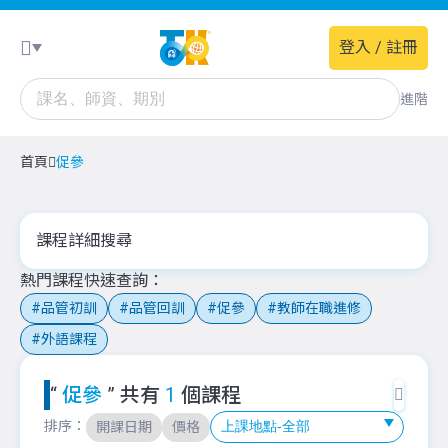
登入 / 註冊
進階
首頁
促參
課程詳細搜尋
熱門課程快速查詢
品管初訓
品管回訓
促參
教師在職進修
外語課程
“
促參
” 共有
1
個課程
排序：
開課日期
價格