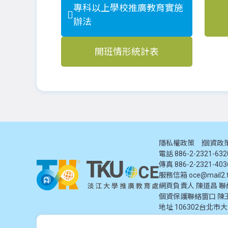
專科以上學校推廣教育實施
辦法
開班情形統計表
隱私權政策
個資政
電話 886-2-2321-63
傳真 886-2-2321-403
服務信箱
oce@mail2.t
網頁負責人 陳道昌 聯絡電話
個資保護聯絡窗口
陳
地址
106302台北市