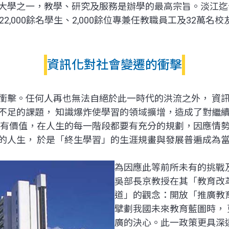
大學之一，教學、研究及服務是辦學的最高宗旨。淡江迄
2,000餘名學生、2,000餘位專兼任教職員工及32萬
資訊化對社會變遷的衝擊
衝擊。任何人再也無法自絕於此一時代的洪流之外， 資
不足的課題， 知識爆炸使學習的領域擴增，造成了對繼
、有價值，在人生的每一階段都要有充分的規劃，因應情勢
的人生， 於是「終生學習」的生涯規畫與發展普遍成為
為因應此等前所未有的挑戰
吳部長京教授在其「教育改
道」的觀念：開放「推廣教
擘劃我國未來教育藍圖時，
廣的決心。此一政策更具深