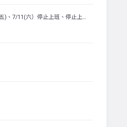
因颱風來襲，依行政院人事行政總處公告宣布7/10(五)、7/11(六）停止上班、停止上課。