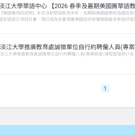
淡江大學華語中心 【2026 春季及暑期美國團華語
【美國團項目說明】本校深耕華語教育多年，長期與美國國務院及國防部
國家級語言項目計畫，現已成為全臺灣獲美國政府授權開辦最多華語研習
們亟需具備專業素養的華語師資加入團隊。以下為2026年各專案招募資
淡江大學推廣教育處誠徵單位自行約聘僱人員(專案經理/課程管理師)1
1