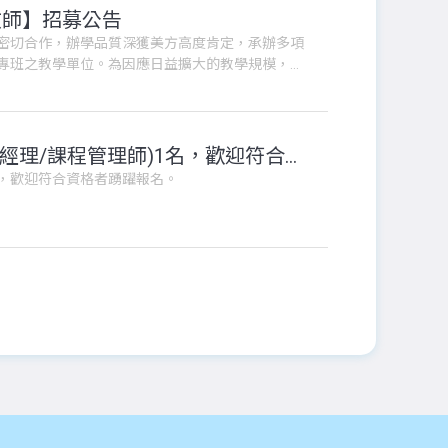
教師】招募公告
密切合作，辦學品質深獲美方高度肯定，承辦多項
專班之教學單位。為因應日益擴大的教學規模，我
訊：
淡江大學推廣教育處誠徵單位自行約聘僱人員(專案經理/課程管理師)1名，歡迎符合資格者踴躍報名。
名，歡迎符合資格者踴躍報名。