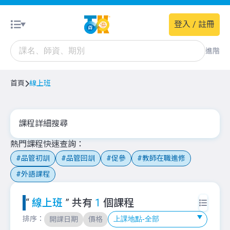
登入 / 註冊
進階
首頁
線上班
課程詳細搜尋
熱門課程快速查詢
品管初訓
品管回訓
促參
教師在職進修
外語課程
“
線上班
” 共有
1
個課程
排序：
開課日期
價格