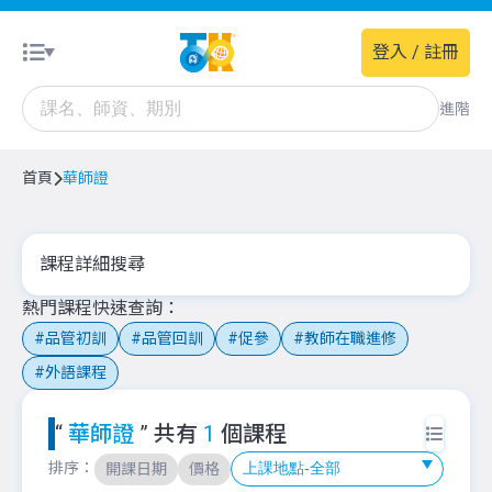
登入 / 註冊
進階
首頁
華師證
課程詳細搜尋
熱門課程快速查詢
品管初訓
品管回訓
促參
教師在職進修
外語課程
“
華師證
” 共有
1
個課程
排序：
開課日期
價格