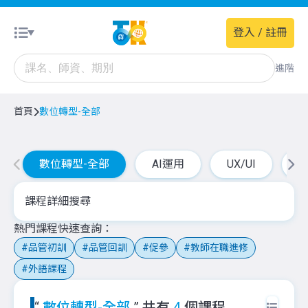
登入 / 註冊
進階
首頁
數位轉型-全部
數位轉型-全部
AI運用
UX/UI
G
課程詳細搜尋
熱門課程快速查詢
品管初訓
品管回訓
促參
教師在職進修
外語課程
“
數位轉型-全部
” 共有
4
個課程