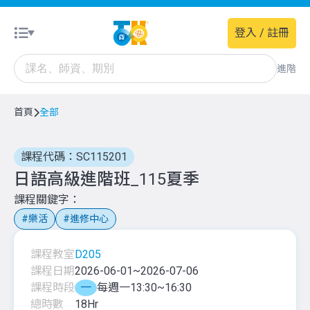
登入 / 註冊
進階
首頁
全部
課程代碼：SC115201
日語高級進階班_115夏季
課程關鍵字
樂活
進修中心
課程教室
D205
課程日期
2026-06-01
~
2026-07-06
課程時段
一
每週一13:30~16:30
總時數
18
Hr