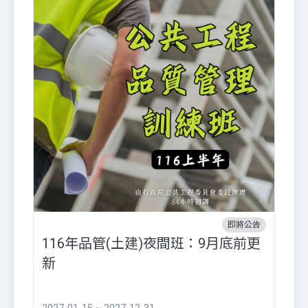
即將公告
116年品管(土建)夜間班：9月底前更
外
新
八
●
團..