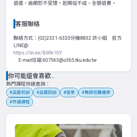
退還，逾期恕不受理。若開班不成，全額退費。
客服聯絡
聯絡方式：(02)2321-6320分機8832 許小姐 官方
LINE@:
https://lin.ee/BiWk1GY
E-mail信箱:607563@o365.tku.edu.tw
你可能還會喜歡...
熱門課程快速查詢
品管初訓
品管回訓
促參
教師在職進修
外語課程