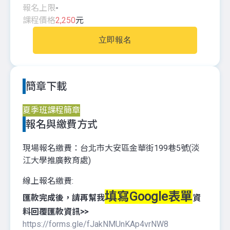
報名上限
-
課程價格
2,250
元
立即報名
簡章下載
夏季班課程簡章
報名與繳費方式
現場報名繳費：台北市大安區金華街199巷5號(淡
江大學推廣教育處)
線上報名繳費:
填寫Google表單
匯款完成後，請再幫我
資
料回覆匯款資訊>>
https://forms.gle/fJakNMUnKAp4vrNW8