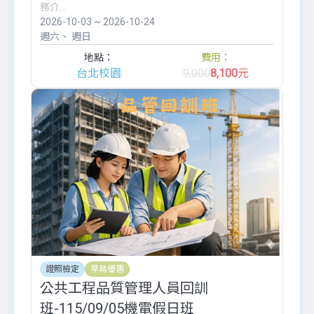
務介...
2026-10-03 ~ 2026-10-24
週六
週日
地點：
費用：
台北校園
9,000
8,100
元
證照檢定
早鳥優惠
公共工程品質管理人員回訓
班-115/09/05機電假日班