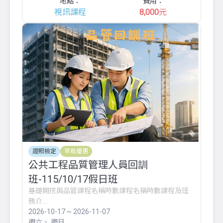
地點：
費用：
視訊課程
8,000
元
證照檢定
早鳥優惠
公共工程品質管理人員回訓
班-115/10/17假日班
基礎開挖與品管課程名稱時數課程名稱時數課程及班
務介...
2026-10-17 ~ 2026-11-07
週六
週日