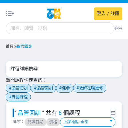
登入 / 註冊
進階
首頁
品管回訓
課程詳細搜尋
熱門課程快速查詢
品管初訓
品管回訓
促參
教師在職進修
外語課程
“
品管回訓
” 共有
6
個課程
排序：
開課日期
價格