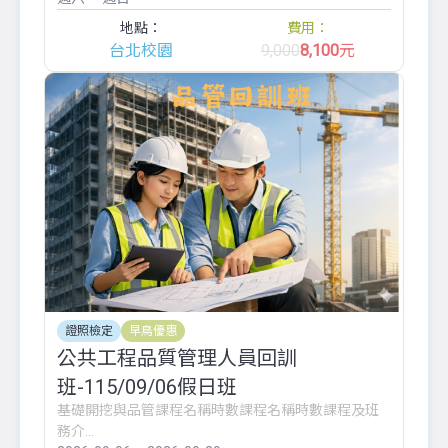
地點：
費用：
台北校園
9,000
8,100
元
證照檢定
早鳥優惠
公共工程品質管理人員回訓
班-115/09/06假日班
基礎開挖與品管課程名稱時數課程名稱時數課程及班
務介...