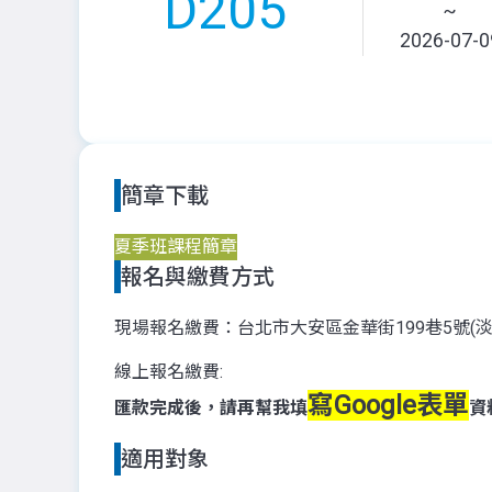
D205
~
2026-07-0
簡章下載
夏季班課程簡章
報名與繳費方式
現場報名繳費：台北市大安區金華街199巷5號(
線上報名繳費:
寫Google表單
匯款完成後，請再幫我
填
資
適用對象