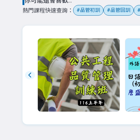
你可能還會喜歡...
熱門課程快速查詢
品管初訓
品管回訓
即將公告
早鳥
116年品管(土建)夜間班：9
外語