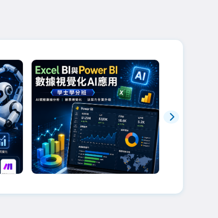
幃老師
劉文琇老師
流
Excel BI與Power BI數據視
10/17品