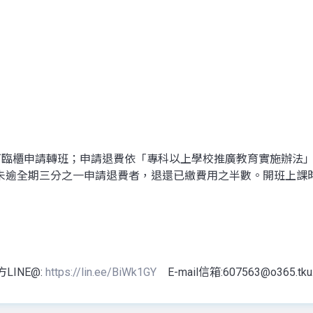
內可臨櫃申請轉班；申請退費依「專科以上學校推廣教育實施辦法
未逾全期三分之一申請退費者，退還已繳費用之半數。開班上課
LINE@:
https://lin.ee/BiWk1GY
E-mail信箱:607563@o365.tku.