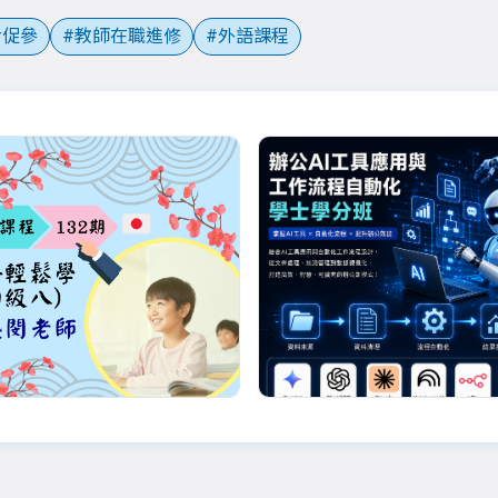
促參
教師在職進修
外語課程
優惠
詹盛閔老師
白辰
132期_日語輕鬆學(初
辦公AI工具應用與工作