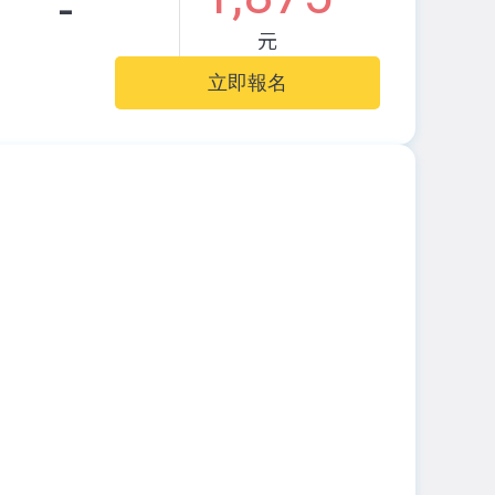
-
元
立即報名