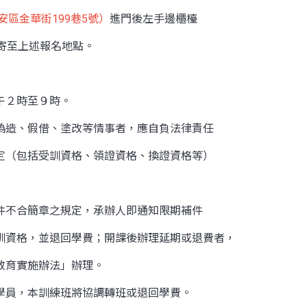
區金華街199巷5號）
進門後左手邊櫃檯
寄至上述報名地點。
午２時至９時。
有偽造、假借、塗改等情事者，應自負法律責任
定（包括受訓資格、領證資格、換證資格等）
證件不合簡章之規定，承辦人即通知限期補件
資格，並退回學費；開課後辦理延期或退費者，
教育實施辦法」辦理。
之學員，本訓練班將協調轉班或退回學費。