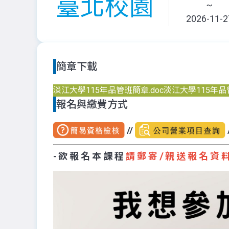
臺北校園
~
2026-11-2
簡章下載
淡江大學115年品管班簡章.doc
淡江大學115年品管
報名與繳費方式
//
- 欲 報 名 本 課 程
請 郵 寄 / 親 送 報 名 資 