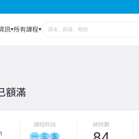
資訊
所有課程
：已額滿
課程時段
總時數
84
1
一
三
五