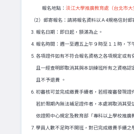
報名地點：
淡江大學推廣教育處（台北市大安
（2）郵寄報名：請將報名資料以Ａ4規格信封郵
3. 報名日期：即日起，額滿為止。
4. 報名時間：週一至週五上午９時至１１時，下
5. 各項證件如有不符合報名資格之各項規定或
且一經查明即取消其與本訓練班所有之資格認
且不予退費 。
6. 初審核可並完成繳費手續者，若經複審發現
若於限期內無法補足證件者，本處將取消其受訓
依證照中心規定及教育部「專科以上學校推廣
7. 學員人數不足時不開班，對已完成繳費手續