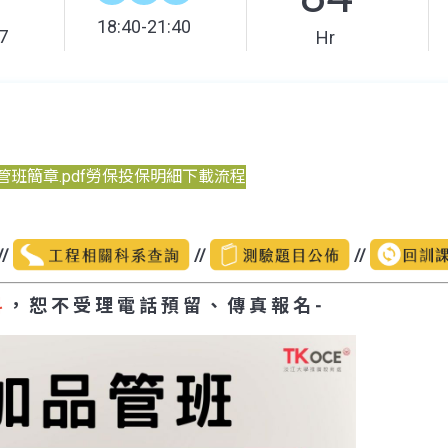
18:40-21:40
7
Hr
班簡章.pdf
勞保投保明細下載流程
//
//
//
料
， 恕 不 受 理 電 話 預 留 、 傳 真 報 名 -