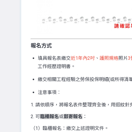
報名方式
填具報名表繳交
近1年內2吋
、
護照規格
照片
3
工作經歷證明書。
繳交相關工程經驗之勞保投保明細(或所得清
注意事項︰
1. 請依順序，將報名表件整理齊全後，用迴紋
2. 可
臨櫃報名
或
郵寄報名
：
（1）臨櫃報名：繳交上述證明文件。