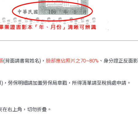
張
(背面請書寫姓名)，
臉部應佔照片之70~80%
、身分證正反面影
單)，勞保明細請加蓋勞保局章戳，所得清單請至稅捐處申請。
針夾在右上角，切勿折疊。