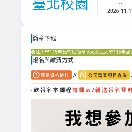
臺北校園
~
2026-11-1
簡章下載
淡江大學115年品管班簡章.doc
淡江大學115年品管
報名與繳費方式
//
- 欲 報 名 本 課 程
請 郵 寄 / 親 送 報 名 資 