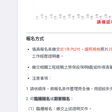
報名方式
填具報名表繳交
近1年內2吋
、
護照規格
照片
3
工作經歷證明書。
繳交相關工程經驗之勞保投保明細(或所得清
注意事項︰
1. 請依順序，將報名表件整理齊全後，用迴紋
2. 可
臨櫃報名
或
郵寄報名
：
（1）臨櫃報名：繳交上述證明文件。