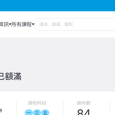
資訊
所有課程
：已額滿
課程時段
總時數
84
8
一
三
五