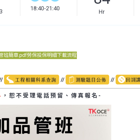
18:40-21:40
3
Hr
班簡章.pdf
勞保投保明細下載流程
//
//
//
料
， 恕 不 受 理 電 話 預 留 、 傳 真 報 名 -