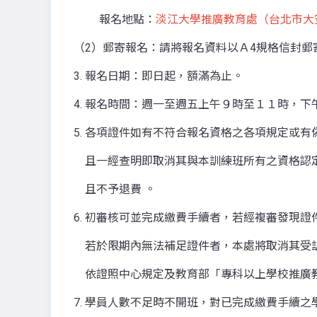
報名地點：
淡江大學推廣教育處（台北市大安
（2）郵寄報名：請將報名資料以Ａ4規格信封郵
3. 報名日期：即日起，額滿為止。
4. 報名時間：週一至週五上午９時至１１時，下
5. 各項證件如有不符合報名資格之各項規定或
且一經查明即取消其與本訓練班所有之資格認
且不予退費 。
6. 初審核可並完成繳費手續者，若經複審發現
若於限期內無法補足證件者，本處將取消其受訓
依證照中心規定及教育部「專科以上學校推廣
7. 學員人數不足時不開班，對已完成繳費手續