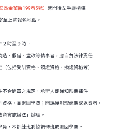
區金華街199巷5號）
進門後左手邊櫃檯
寄至上述報名地點。
午２時至９時。
有偽造、假借、塗改等情事者，應自負法律責任
定（包括受訓資格、領證資格、換證資格等）
證件不合簡章之規定，承辦人即通知限期補件
資格，並退回學費；開課後辦理延期或退費者，
教育實施辦法」辦理。
之學員，本訓練班將協調轉班或退回學費。