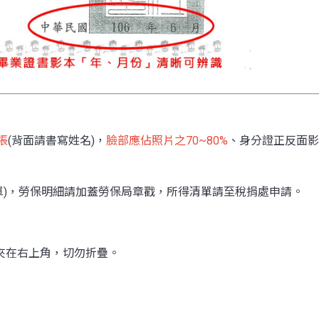
張
(背面請書寫姓名)，
臉部應佔照片之70~80%
、身分證正反面影
單)，勞保明細請加蓋勞保局章戳，所得清單請至稅捐處申請。
針夾在右上角，切勿折疊。