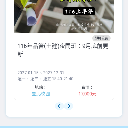
即將公告
116年品管(土建)夜間班：9月底前更
外
新
八
●
團..
2027-01-15 ~ 2027-12-31
20
週一
週三
週五
18:40-21:40
週
地點：
費用：
臺北校園
17,000元