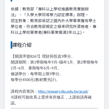
依據：教育部「專科以上學校推廣教育實施辦
法」、「入學大學同等學力認定標準」辦理。
招生對象：教育部承認之國內外大學畢業獲有學士
學位者、符合教育部規定之報考研究所資格者、專
科以上學校畢業者(專科畢業需滿3年以上)。
課程介紹
【開課序號
】理財與投資
學分。
8267
3
開課期間：第
學期每年
月
隔年
月、第
學期每年
1
9
~
1
2
月
月、暑期每年
月
月。
2
~6
6
~9
修讀學分：每學期上限
學分。
9
每學分
元
教材費另計
。
4500
(
)
課程內容查詢：
http://esquery.tku.edu.tw/acad/
※
課程可能依系上需求有所修正，上課前請再確
認。