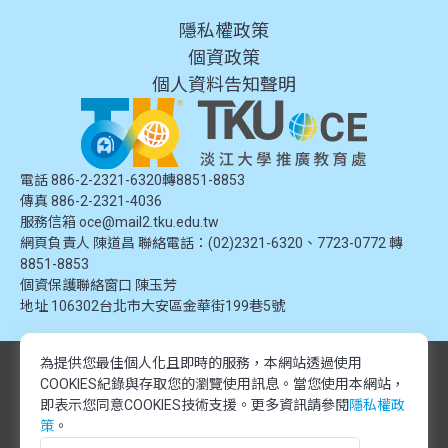
隱私權政策
個資政策
個人資料告知聲明
電話 886-2-2321-6320轉8851-8853
傳真 886-2-2321-4036
服務信箱
oce@mail2.tku.edu.tw
網頁負責人 陳道昌 聯絡電話：(02)2321-6320、7723-0772 轉
8851-8853
個資保護聯絡窗口
陳玉芳
地址
106302台北市大安區金華街199巷5號
為提供您最佳個人化且即時的服務，本網站透過使用
© 2024 淡江大學推廣教育處. 版權所有。本網站內容由淡江大學推廣教育處
COOKIES紀錄與存取您的瀏覽使用訊息。
當您使用本網站，
提供，未經授權禁止轉載或引用。所有課程資訊、圖片及資料皆屬本單位所
有，僅供學習交流使用。
即表示您同意COOKIES技術支援。更多資訊請參閱
隱私權政
© 2024 Tamkang University Office of Continuing Education. All rights
策
。
reserved.The content of this website is provided by Tamkang University