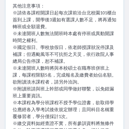
其他注意事項：
※
請依各課程開課日起每次課前洽台北校園
櫃台
101
簽到上課，開學後
週如有選課人數不足，將再通知
3
轉班或全額退費。
※
未達開班人數無法開班時本處有停班或異動開課
時間之權利。
※
國定假日、學校放假日，依老師授課狀況停課及
補課；但遇颱風等不可抗拒之天災，依行政院人事
總局公告停課，恕不補課。
※
未達開班人數時將與本校碩士在職專班併班上
課，每課程限額
名，完成報名及繳費者始佔名額。
5
欲附讀淡水課程者，請另外洽詢。
※
附讀班請與班上幹部或同學做好聯繫，以免錯漏
班上重要資訊。
※
本課程為學分班課程不授予學位證書，欲取得學
位應經各入學考試後依規定辦理；且同科目名稱重
覆修習者，學分僅採計
次。
1
※
繳交資料如經查證不實，所有參訓資料將無條件