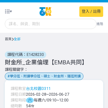
登入 / 註冊
進階
首頁
全部
課程代碼：E1428230
財金所_企業倫理【EMBA共同】
課程關鍵字
學分班、附讀學分班、碩士、財金所、隨班附讀
課程教室
台北校園D311
課程日期
2026-02-28
~
2026-06-27
課程時段
六
每週六/09:10~12:00
總時數
54
Hr