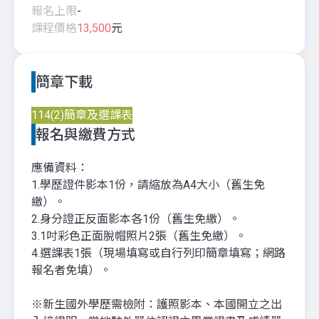
報名上限
-
課程價格
13,500
元
簡章下載
114(2)簡章及選課表
報名與繳費方式
應備資料：
1.學歷證件影本1份，請縮放為A4大小（舊生免
繳）。
2.身分證正反面影本各1份（舊生免繳）。
3.1吋彩色正面脫帽照片2張（舊生免繳）。
4.選課表1張（現場填寫或自行列印簡章填寫；網路
報名者免填）。
※新生國外學歷需檢附：護照影本、本國開立之出