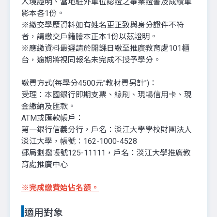
入境證明、當地駐外單位認證之畢業證書及成績單
影本各1份。
※繳交學歷資料如有姓名更正致與身分證件不符
者，請繳交戶籍謄本正本1份以茲證明。
※應繳資料最遲請於開課日繳至推廣教育處101櫃
台，逾期將視同報名未完成不授予學分。
繳費方式(每學分4500元"教材費另計")：
受理：本國銀行即期支票、線刷、現場信用卡、現
金繳納及匯款。
ATM或匯款帳戶：
第一銀行信義分行，戶名：淡江大學學校財團法人
淡江大學，帳號：162-1000-4528
郵局劃撥帳號125-11111，戶名：淡江大學推廣教
育處推廣中心
※
完成繳費始佔名額。
適用對象