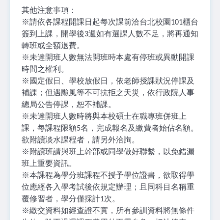
其他注意事項：
※
請依各課程開課日起每次課前洽台北校園
櫃台
101
簽到上課，開學後
週如有選課人數不足，將再通知
3
轉班或全額退費。
※
未達開班人數無法開班時本處有停班或異動開課
時間之權利。
※
國定假日、學校放假日，依老師授課狀況停課及
補課；但遇颱風等不可抗拒之天災，依行政院人事
總局公告停課，恕不補課。
※
未達開班人數時將與本校碩士在職專班併班上
課，每課程限額
名，完成報名及繳費者始佔名額。
5
欲附讀淡水課程者，請另外洽詢。
※
附讀班請與班上幹部或同學做好聯繫，以免錯漏
班上重要資訊。
※
本課程為學分班課程不授予學位證書，欲取得學
位應經各入學考試後依規定辦理；且同科目名稱重
覆修習者，學分僅採計
次。
1
※
繳交資料如經查證不實，所有參訓資料將無條件