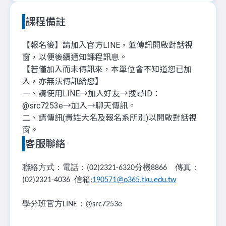
課程備註
【報名後】請加入官方LINE，並傳訊開啟對話視
窗，以便後續通知課程訊息。
【若僅加入而未傳訊來，本單位會不知道您已加
入，亦無法傳訊給您】
一、請使用LINE→加入好友→搜尋ID：
@src7253e→加入→聊天傳訊。
二、請傳訊(貴姓大名及報名系所別)以開啟對話視
窗。
客服聯絡
聯絡方式：電話：
分機
傳真：
(02)2321-6320
8866
信箱
(02)2321-4036
:
190571@o365.tku.edu.tw
學分班官方
：
LINE
@src7253e