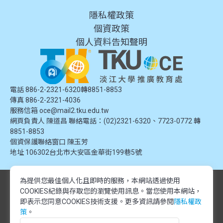
隱私權政策
個資政策
個人資料告知聲明
電話 886-2-2321-6320轉8851-8853
傳真 886-2-2321-4036
服務信箱
oce@mail2.tku.edu.tw
網頁負責人 陳道昌 聯絡電話：(02)2321-6320、7723-0772 轉
8851-8853
個資保護聯絡窗口
陳玉芳
地址
106302台北市大安區金華街199巷5號
為提供您最佳個人化且即時的服務，本網站透過使用
© 2024 淡江大學推廣教育處. 版權所有。本網站內容由淡江大學推廣教育處
COOKIES紀錄與存取您的瀏覽使用訊息。
當您使用本網站，
提供，未經授權禁止轉載或引用。所有課程資訊、圖片及資料皆屬本單位所
有，僅供學習交流使用。
即表示您同意COOKIES技術支援。更多資訊請參閱
隱私權政
© 2024 Tamkang University Office of Continuing Education. All rights
策
。
reserved.The content of this website is provided by Tamkang University