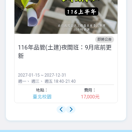
即將公告
116年品管(土建)夜間班：9月底前更
外
新
八
●
團..
2027-01-15 ~ 2027-12-31
20
週一
週三
週五
18:40-21:40
週
地點：
費用：
臺北校園
17,000元