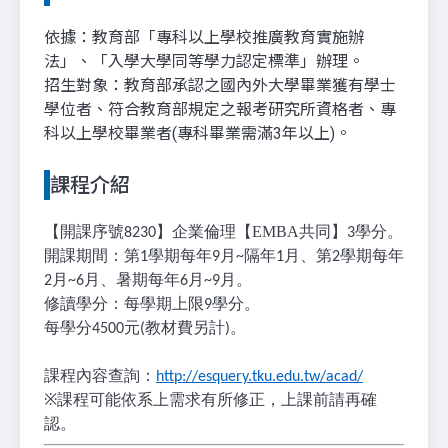
依據：教育部「專科以上學校推廣教育實施辦
法」、「入學大學同等學力認定標準」辦理。
招生對象：教育部承認之國內外大學畢業獲有學士
學位者、符合教育部規定之報考研究所資格者、專
科以上學校畢業者(專科畢業需滿3年以上)。
課程介紹
【開課序號
】企業倫理【EMBA共同】
學分。
8230
3
開課期間：第
學期每年
月
隔年
月、第
學期每年
1
9
~
1
2
月
月、暑期每年
月
月。
2
~6
6
~9
修讀學分：每學期上限
學分。
9
每學分
元
教材費另計
。
4500
(
)
課程內容查詢：
http://esquery.tku.edu.tw/acad/
※
課程可能依系上需求有所修正，上課前請再確
認。