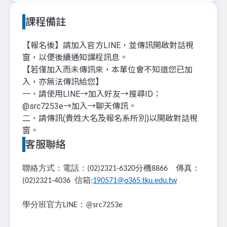
課程備註
【報名後】請加入官方LINE，並傳訊開啟對話視
窗，以便後續通知課程訊息。
【若僅加入而未傳訊來，本單位會不知道您已加
入，亦無法傳訊給您】
一、請使用LINE→加入好友→搜尋ID：
@src7253e→加入→聊天傳訊。
二、請傳訊(貴姓大名及報名系所別)以開啟對話視
窗。
客服聯絡
聯絡方式：電話：
分機
傳真：
(02)2321-6320
8866
信箱
(02)2321-4036
:
190571@o365.tku.edu.tw
學分班官方
：
LINE
@src7253e