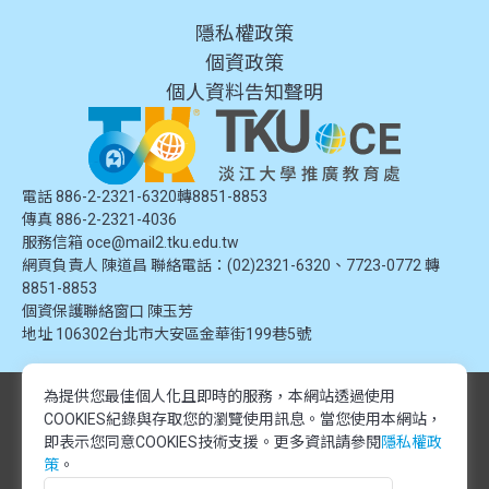
隱私權政策
個資政策
個人資料告知聲明
電話 886-2-2321-6320轉8851-8853
傳真 886-2-2321-4036
服務信箱
oce@mail2.tku.edu.tw
網頁負責人 陳道昌 聯絡電話：(02)2321-6320、7723-0772 轉
8851-8853
個資保護聯絡窗口
陳玉芳
地址
106302台北市大安區金華街199巷5號
為提供您最佳個人化且即時的服務，本網站透過使用
© 2024 淡江大學推廣教育處. 版權所有。本網站內容由淡江大學推廣教育處
COOKIES紀錄與存取您的瀏覽使用訊息。
當您使用本網站，
提供，未經授權禁止轉載或引用。所有課程資訊、圖片及資料皆屬本單位所
有，僅供學習交流使用。
即表示您同意COOKIES技術支援。更多資訊請參閱
隱私權政
© 2024 Tamkang University Office of Continuing Education. All rights
策
。
reserved.The content of this website is provided by Tamkang University