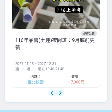
即將公告
116年品管(土建)夜間班：9月底前更
外
新
八
●
團..
2027-01-15 ~ 2027-12-31
20
週一
週三
週五
18:40-21:40
週
地點：
費用：
臺北校園
17,000元