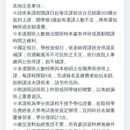
其他注意事項：
※
請依各課程開課日起每次課前洽台北校園
櫃台
101
簽到上課，開學後
週如有選課人數不足，將再通知
3
轉班或全額退費。
※
未達開班人數無法開班時本處有停班或異動開課
時間之權利。
※
國定假日、學校放假日，依老師授課狀況停課及
補課；但遇颱風等不可抗拒之天災，依行政院人事
總局公告停課，恕不補課。
※
未達開班人數時將與本校碩士在職專班併班上
課，每課程限額
名，完成報名及繳費者始佔名額。
5
欲附讀淡水課程者，請另外洽詢。
※
附讀班請與班上幹部或同學做好聯繫，以免錯漏
班上重要資訊。
※
本課程為學分班課程不授予學位證書，欲取得學
位應經各入學考試後依規定辦理；且同科目名稱重
覆修習者，學分僅採計
次。
1
※
繳交資料如經查證不實，所有參訓資料將無條件