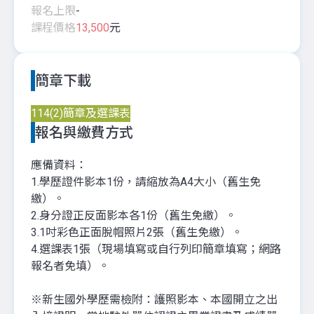
報名上限
-
課程價格
13,500
元
簡章下載
114(2)簡章及選課表
報名與繳費方式
應備資料：
1.學歷證件影本1份，請縮放為A4大小（舊生免
繳）。
2.身分證正反面影本各1份（舊生免繳）。
3.1吋彩色正面脫帽照片2張（舊生免繳）。
4.選課表1張（現場填寫或自行列印簡章填寫；網路
報名者免填）。
※新生國外學歷需檢附：護照影本、本國開立之出