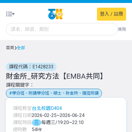
登入 / 註冊
進階
首頁
全部
課程代碼：E1428233
財金所_研究方法【EMBA共同】
課程關鍵字
學分班、附讀學分班、碩士、財金所、隨班附讀
課程教室
台北校園D404
課程日期
2026-02-25
~
2026-06-24
課程時段
三
每週三/19:20~22:10
總時數
54
Hr