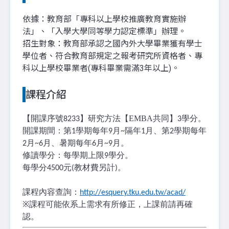
依據：教育部「專科以上學校推廣教育實施辦
法」、「入學大學同等學力認定標準」辦理。
招生對象：教育部承認之國內外大學畢業獲有學士
學位者、符合教育部規定之報考研究所資格者、專
科以上學校畢業者(專科畢業需滿3年以上)。
課程介紹
【開課序號
】研究方法【EMBA共同】
學分。
8233
3
開課期間：第
學期每年
月
隔年
月、第
學期每年
1
9
~
1
2
月
月、暑期每年
月
月。
2
~6
6
~9
修讀學分：每學期上限
學分。
9
每學分
元
教材費另計
。
4500
(
)
課程內容查詢：
http://esquery.tku.edu.tw/acad/
※
課程可能依系上需求有所修正，上課前請再確
認。