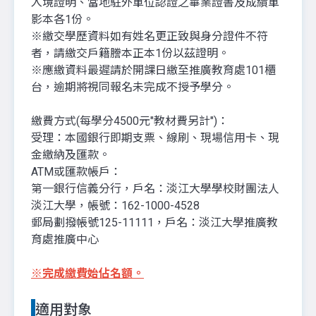
入境證明、當地駐外單位認證之畢業證書及成績單
影本各1份。
※繳交學歷資料如有姓名更正致與身分證件不符
者，請繳交戶籍謄本正本1份以茲證明。
※應繳資料最遲請於開課日繳至推廣教育處101櫃
台，逾期將視同報名未完成不授予學分。
繳費方式(每學分4500元"教材費另計")：
受理：本國銀行即期支票、線刷、現場信用卡、現
金繳納及匯款。
ATM或匯款帳戶：
第一銀行信義分行，戶名：淡江大學學校財團法人
淡江大學，帳號：162-1000-4528
郵局劃撥帳號125-11111，戶名：淡江大學推廣教
育處推廣中心
※
完成繳費始佔名額。
適用對象