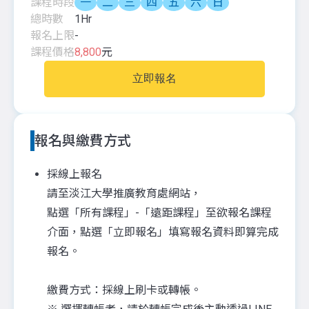
課程時段
一
二
三
四
五
六
日
總時數
1
Hr
報名上限
-
課程價格
8,800
元
立即報名
報名與繳費方式
採線上報名
請至淡江大學推廣教育處網站，
點選「所有課程」-「遠距課程」至欲報名課程
介面，點選「立即報名」填寫報名資料即算完成
報名。
繳費方式：採線上刷卡或轉帳。