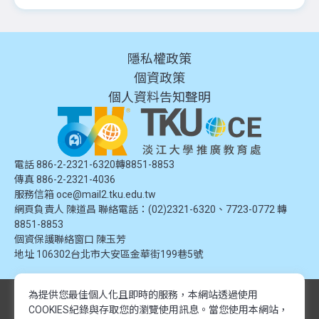
隱私權政策
個資政策
個人資料告知聲明
電話 886-2-2321-6320轉8851-8853
傳真 886-2-2321-4036
服務信箱
oce@mail2.tku.edu.tw
網頁負責人 陳道昌 聯絡電話：(02)2321-6320、7723-0772 轉
8851-8853
個資保護聯絡窗口
陳玉芳
地址
106302台北市大安區金華街199巷5號
為提供您最佳個人化且即時的服務，本網站透過使用
© 2024 淡江大學推廣教育處. 版權所有。本網站內容由淡江大學推廣教育處
COOKIES紀錄與存取您的瀏覽使用訊息。
當您使用本網站，
提供，未經授權禁止轉載或引用。所有課程資訊、圖片及資料皆屬本單位所