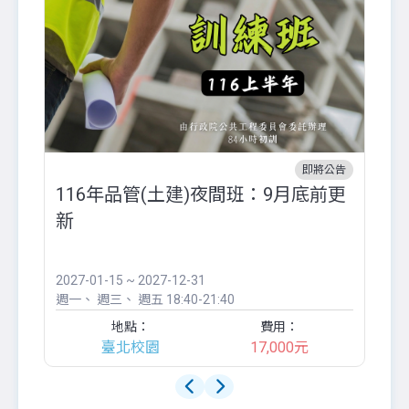
即將公告
116年品管(土建)夜間班：9月底前更
外
新
八
●
團..
2027-01-15 ~ 2027-12-31
20
週一
週三
週五
18:40-21:40
週
地點：
費用：
臺北校園
17,000元