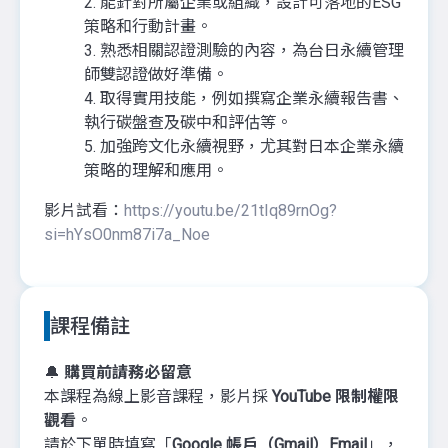
2. 能針對所屬企業或組織，設計可落地的ESG
策略和行動計畫。
3. 熟悉相關認證測驗的內容，為台日永續管理
師雙認證做好準備。
4. 取得實用技能，例如撰寫企業永續報告書、
執行碳盤查及碳中和評估等。
5. 加強跨文化永續視野，尤其對日本企業永續
策略的理解和應用。
影片試看：
https://youtu.be/21tIq89rnOg?
si=hYsO0nm87i7a_Noe
課程備註
🔔
購買前請務必留意
本課程為線上影音課程，影片採
YouTube 限制權限
觀看
。
請於下單時填寫「
Google 帳戶（Gmail）Email
」，