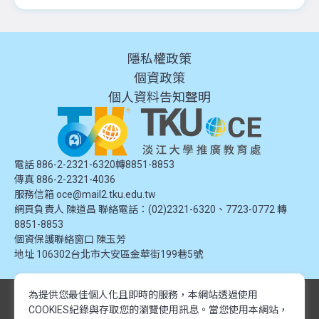
隱私權政策
個資政策
個人資料告知聲明
電話 886-2-2321-6320轉8851-8853
傳真 886-2-2321-4036
服務信箱
oce@mail2.tku.edu.tw
網頁負責人 陳道昌 聯絡電話：(02)2321-6320、7723-0772 轉
8851-8853
個資保護聯絡窗口
陳玉芳
地址
106302台北市大安區金華街199巷5號
為提供您最佳個人化且即時的服務，本網站透過使用
© 2024 淡江大學推廣教育處. 版權所有。本網站內容由淡江大學推廣教育處
COOKIES紀錄與存取您的瀏覽使用訊息。
當您使用本網站，
提供，未經授權禁止轉載或引用。所有課程資訊、圖片及資料皆屬本單位所