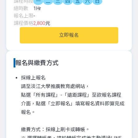
課程時段
一
二
三
四
五
六
日
總時數
1
Hr
報名上限
-
課程價格
2,800
元
立即報名
報名與繳費方式
採線上報名
請至淡江大學推廣教育處網站，
點選「所有課程」-「遠距課程」至欲報名課程
介面，點選「立即報名」填寫報名資料即算完成
報名。
繳費方式：採線上刷卡或轉帳。