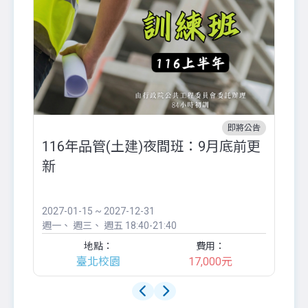
即將公告
116年品管(土建)夜間班：9月底前更
外
新
八
●
團..
2027-01-15 ~ 2027-12-31
20
週一
週三
週五
18:40-21:40
週
地點：
費用：
臺北校園
17,000元