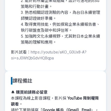
2. 能針對所屬企業或組織，設計可落地的ESG
策略和行動計畫。
3. 熟悉相關認證測驗的內容，為台日永續管理
師雙認證做好準備。
4. 取得實用技能，例如撰寫企業永續報告書、
執行碳盤查及碳中和評估等。
5. 加強跨文化永續視野，尤其對日本企業永續
策略的理解和應用。
影片試看：
https://youtu.be/aKO_G0Ux8-A?
si=sJ0WtQbGdvHQBqpa
課程備註
🔔
購買前請務必留意
本課程為線上影音課程，影片採
YouTube 限制權限
觀看
。
請於下單時填寫「
Google 帳戶（Gmail）Email
」，