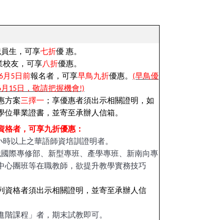
職員生，可享
七折
優 惠。
畢業校友，可享
八折
優惠。
6月5日前
報名者，可享
早鳥九折
優惠。
(早鳥優
月15日，敬請把握機會!)
惠方案
三擇一
；享優惠者須出示相關證明，如
學位畢業證書，並寄至承辦人信箱。
資格者，可享九折優惠：
70小時以上之華語師資培訓證明者。
職國際專修部、新型專班、產學專班、新南向專
中心團班等在職教師，欲提升教學實務技巧
列資格者須出示相關證明，並寄至承辦人信
進階課程」者，期末試教即可。