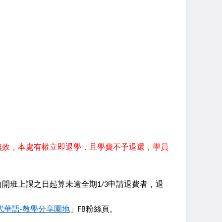
無效，本處有權立即退學，且學費不予退還，學員
自開班上課之日起算未逾全期
1/3
申請退費者，退
代華語
-
教學分享園地
」
FB
粉絲頁。