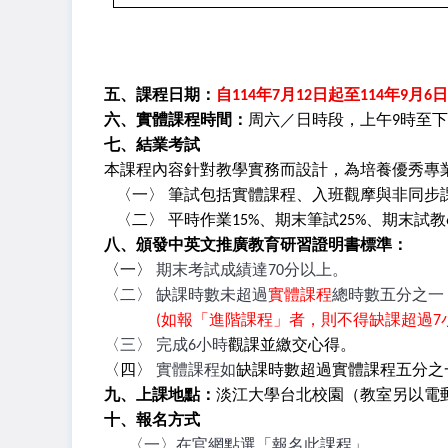
五、課程日期：
自114年7月12日起至114年9月6
六、實體課程時間：
周六／日時段，上午9時至下
七、結業考試
本課
程內容針對教學實務而設計，
為培養優秀專
〈一〉 筆試包括實體課程、入班觀摩與非同步
〈二〉 平時作業15%、期末筆試25
%
、期末試教
八、頒發中英文推廣教育研習證明書標準：
〈一〉
期末考試成績達70分以上。
〈二〉 缺課時數未超過
實體課程
總時數五分之一
(
如報「進階課程」者，則不得缺課超過7小
〈三〉 完成6小時
觀課並繳交心得。
〈四〉
實體課程如
缺課時數超過實體課程五分之
九、上課地點：
淡江大學台北校園（教室另以電
十、報名方式
〈一〉在官網點選「報名此課程」。