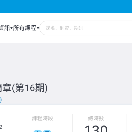
資訊
所有課程
(第16期)
課程時段
總時數
130
2