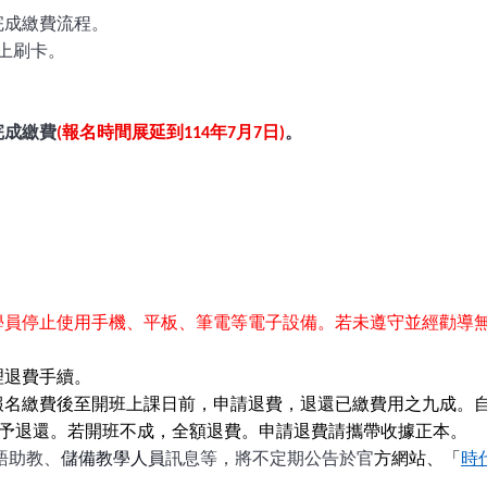
完成繳費流程。
刷卡。
完成繳費
(報名時間展延到114年7月7日)
。
學員停止使用手機、平板、筆電等電子設備。若未遵守並經勸導
理退費手續。
報名繳費後至開班上課日前，申請退費，退還
已繳費用之九成。
予退還。若開班不成，全額退費。申請退費請攜帶
收據正本。
語助教、
儲備教學人員
訊息等，將不定期公告於官
方網站、「
時