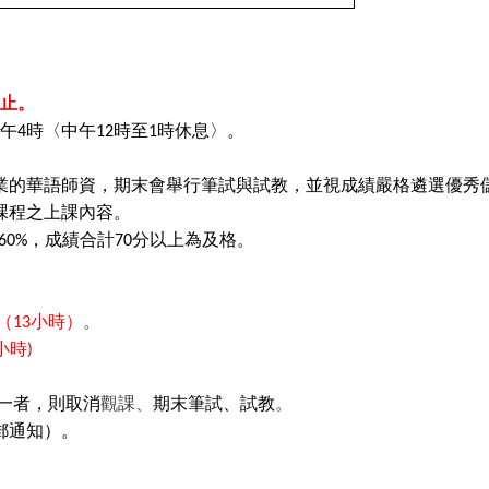
日止。
午4時〈中午12時至1時休息〉。
業的華語師資，期末會舉行筆試與試教，並視成績嚴格遴選優秀
課程之上課內容。
60%，成績合計70分以上為及格。
（13小時）
。
時)
一者，則取消
觀課、
期末筆試、試教
。
郵通知）。