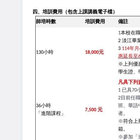
四、培訓費用（
包含上課講義電子檔）
師培時數
培訓費用
備註
1
本校在
2 淡江
3
114
年月
130
小時
18,000
元
惠延長至6
※上列優
學生證、
凡具下列
1 已具
2目前任
36
小時
班、華語
7,500
元
「進階課程」
者。
※
符合上
箱。
※參加「