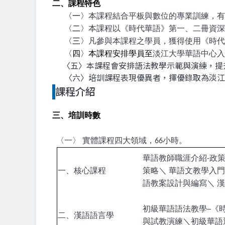
二、課程特色
〈一〉
本課程結合平板與數位的專業訓練，有
〈二〉
本課程以《時代華語》第一、二冊資深
〈三〉
凡參與本課程之學員，獲得使用《時代
〈四〉本課程安排學員至
淡江大學華語中心入
〈五〉本課程會安排語法教學示範與演練，提
〈六〉培訓課程表現優異者，擇優錄取為淡江
課程介紹
三、培訓時數
〈一〉 實體課程四大領域，66小時。
華語教師職涯介紹-政
一、核心課程
策略＼ 華語文教學入門
語教案設計與編寫＼ 
初級華語語法教學─《時
二、漢語語言學
與試教演練＼初級華語近