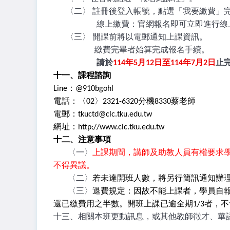
〈二〉 註冊後登入帳號，點選「我要繳費」
線上繳費：官網報名即可立即進行線上
〈三〉 開課前將以電郵通知上課資訊。
繳費完畢者始算完成報名手續。
請於
114
年5月12日至114年7月2日
止
十一、課程諮詢
Line：@910bgohl
電話：〈02〉2321-6320分機8330蔡老師
電郵：tkuctd@clc.tku.edu.tw
網址：http://www.clc.tku.edu.tw
十二、注意事項
〈一〉
上課期間，講師及助教人員有權要求
不得異議。
〈二〉
若未達開班人數，將另行簡訊通知辦
〈三〉
退費規定：因故不能上課者，學員自
還已繳費用之半
數。開班上課已逾全期
1/3
者，不
十三、相關本班更動訊息，或其他教師徵才、華