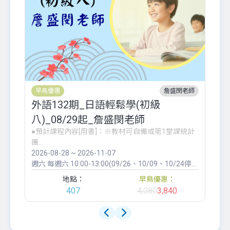
早鳥優惠
詹盛閔老師
外語132期_日語輕鬆學(初級
辦
八)_08/29起_詹盛閔老師
●預計課程內容[用書]：※教材可自備或第1堂課統計
生
團...
Cla
2026-08-28 ~ 2026-11-07
20
週六
每週六 10:00-13:00(09/26、10/09、10/24停課)
週
地點：
早鳥優惠：
407
4,080
3,840