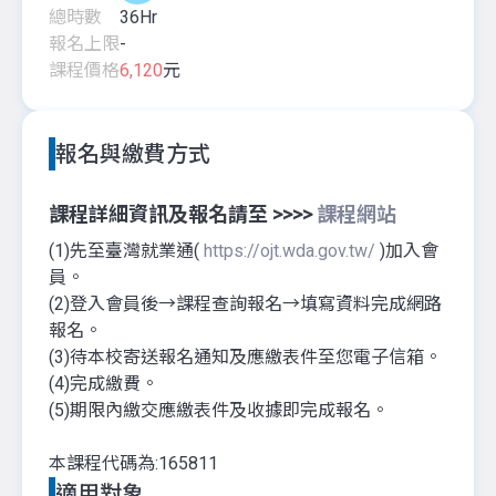
總時數
36
Hr
報名上限
-
課程價格
6,120
元
報名與繳費方式
課程詳細資訊及報名請至 >>>>
課程網站
(1)先至臺灣就業通(
https://ojt.wda.gov.tw/
)加入會
員。
(2)登入會員後→課程查詢報名→填寫資料完成網路
報名。
(3)待本校寄送報名通知及應繳表件至您電子信箱。
(4)完成繳費。
(5)期限內繳交應繳表件及收據即完成報名。
本課程代碼為:165811
適用對象