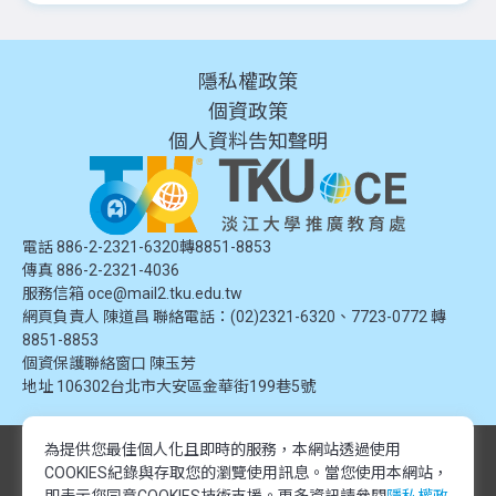
隱私權政策
個資政策
個人資料告知聲明
電話 886-2-2321-6320轉8851-8853
傳真 886-2-2321-4036
服務信箱
oce@mail2.tku.edu.tw
網頁負責人 陳道昌 聯絡電話：(02)2321-6320、7723-0772 轉
8851-8853
個資保護聯絡窗口
陳玉芳
地址
106302台北市大安區金華街199巷5號
為提供您最佳個人化且即時的服務，本網站透過使用
© 2024 淡江大學推廣教育處. 版權所有。本網站內容由淡江大學推廣教育處
COOKIES紀錄與存取您的瀏覽使用訊息。
當您使用本網站，
提供，未經授權禁止轉載或引用。所有課程資訊、圖片及資料皆屬本單位所
有，僅供學習交流使用。