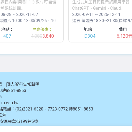
計課程內容[用書]：※教材可自備
生成式AI工具與提示詞應用學習
堂課統計團...
ChatGPT、Gemini、Claud...
-08-28 ~ 2026-11-07
2026-09-11 ~ 2026-12-11
週六 10:00-13:00(09/26、10/09、10/24停課)
週五
每週五18:30~21:30(停課:9/25、10
地點：
早鳥優惠：
地點：
費用：
407
4,080
3,840
D304
6,120
策
個人資料告知聲明
20轉8851-8853
6
ku.edu.tw
：(02)2321-6320、7723-0772 轉8851-8853
玉芳
大安區金華街199巷5號