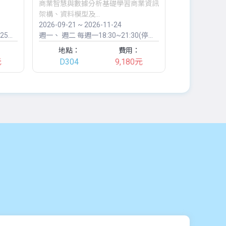
商業智慧與數據分析基礎學習商業資訊
架構、資料模型及...
2026-09-21 ~ 2026-11-24
2026-10-17 ~
/9)
週一
週二
每週一18:30~21:30(停課:9/28、10/26)、每週二18:30~21:30
週六
週日
09
地點：
費用：
地點：
元
D304
9,180元
東華大學(美