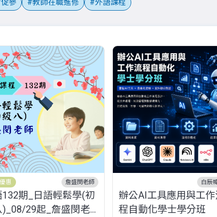
促參
教師在職進修
外語課程
優惠
詹盛閔老師
白辰
132期_日語輕鬆學(初
辦公AI工具應用與工作
)_08/29起_詹盛閔老
程自動化學士學分班