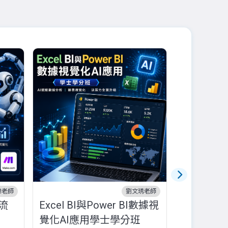
幃老師
劉文琇老師
流
Excel BI與Power BI數據視
10/17品
覺化AI應用學士學分班
已額滿