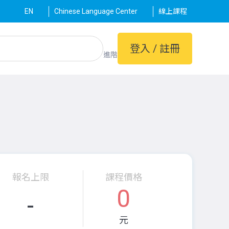
EN
Chinese Language Center
線上課程
登入 / 註冊
進階
報名上限
課程價格
0
-
元