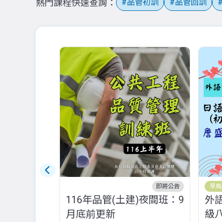
熱門課程快速查詢
品管初訓
品管回訓
即將公告
早鳥
116年品管(土建)夜間班：9
外語
月底前更新
級八