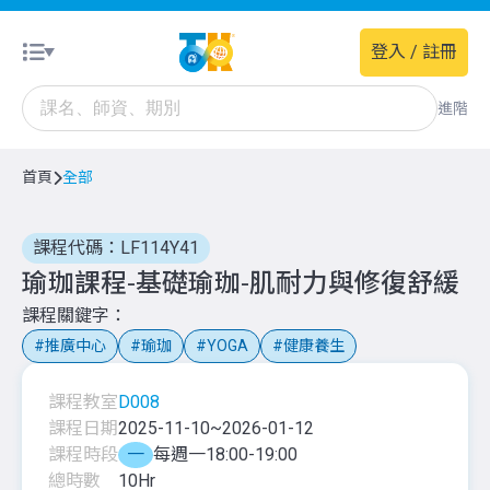
登入 / 註冊
進階
首頁
全部
課程代碼：LF114Y41
瑜珈課程-基礎瑜珈-肌耐力與修復舒緩
課程關鍵字
推廣中心
瑜珈
YOGA
健康養生
課程教室
D008
課程日期
2025-11-10
~
2026-01-12
課程時段
一
每週一18:00-19:00
總時數
10
Hr