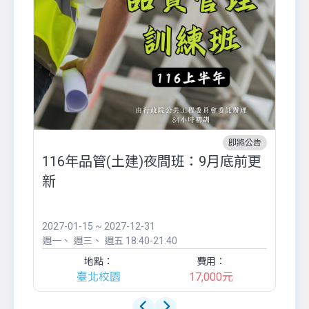
即將公告
116年品管(土建)夜間班：9月底前更
外
新
八
●
團..
2027-01-15 ~ 2027-12-31
20
週一
週三
週五
18:40-21:40
週
地點：
費用：
臺北校園
17,000元