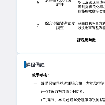
6
型以及週邊環境
維護
達到提供美化環
輕熱島效應等功
綜合測驗暨滿意度
藉由自我評量方
7
調查
狀況進而調整課
課程總時數
課程備註
教學考核：
一、於講習完畢並經測驗合格，方能取得講
(一)請假時數超過2小時者。
(二)遲到、早退超過10分鐘該節視同