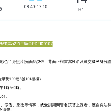
08:40-17:10
8
Hr
規劃講習招生簡章PDF檔0107
彩色半身照片(光面紙)2張，背面正楷書寫姓名及繳交國民身分
街199巷5號101櫃檯)
午1時至9時。
0分。
偽造、假借、塗改等情事，或受訓期間冒名頂替上課者，應自負法
予退費。