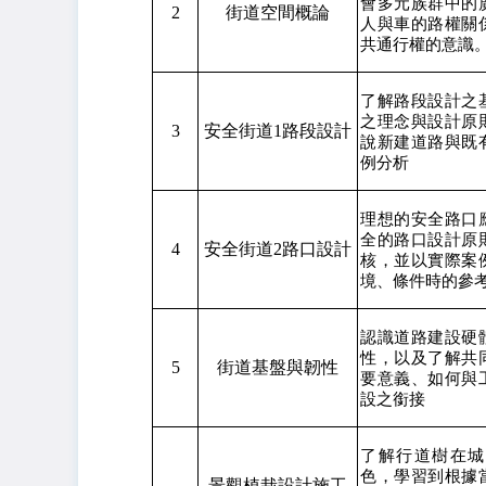
會多元族群中的
2
街道空間概論
人與車的路權關
共通行權的意識
了解路段設計之
之理念與設計原
3
安全街道1路段設計
說新建道路與既
例分析
理想的安全路口
全的路口設計原
4
安全街道2路口設計
核，並以實際案
境、條件時的參
認識道路建設硬
性，以及了解共
5
街道基盤與韌性
要意義、如何與
設之銜接
了解行道樹在城
色，學習到根據
景觀植栽設計施工