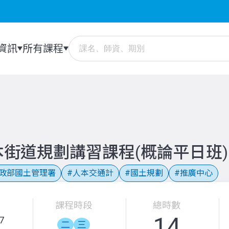
資訊
所有課程
街道規劃講習課程(概論平日班)
政部國土管理署
人本交通計
國土規劃
推廣中心
課程時段
總時數
14
7
二
三