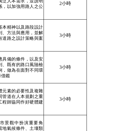
廣泛人本需求，並說明
2小時
係，以加強用路人之公
。
基本精神以及路段設計
則、方法與應用，並解
3小時
有道路之設計策略與案
應具備的條件，以及安
則、既有的路口風險檢
3小時
例，做為在面對不同環
考借鑑
體元素的必要性及複雜
同管道在人本規劃之重
3小時
工程師協同作好硬體建
市景觀中扮演重要角
當地氣候條件、土壤類