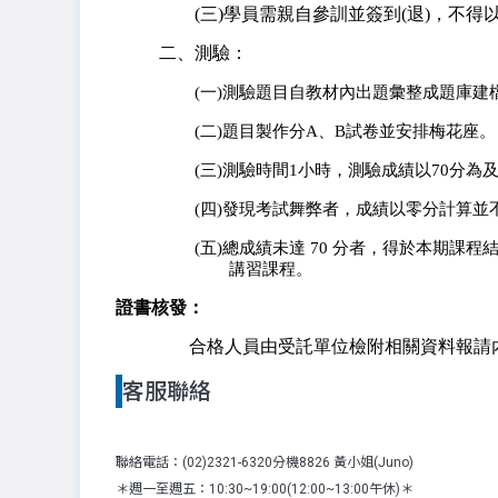
(三)學員需親自參訓並簽到(退)，不
二、測驗：
(一)測驗題目自教材內出題彙整成題庫
(二)題目製作分A、B試卷並安排梅花座。
(三)測驗時間1小時，測驗成績以70分為
(四)發現考試舞弊者，成績以零分計算並
(五)總成績未達 70 分者，得於本期
講習課程。
證書核發：
合格人員由受託單位檢附相關資料報請
客服聯絡
聯絡電話：(02)2321-6320分機8826 黃小姐(Juno)
＊週一至週五：10:30~19:00(12:00~13:00午休)＊