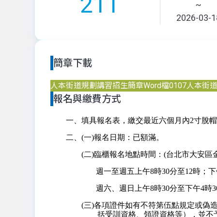
211
~
2026-03-1
簡章下載
人本街道規劃講習招生簡章Word檔0107
人本街道
報名與繳費方式
一、填具報名表，繳交最近六個月內2寸脫帽
二、(一)報名日期：已額滿。
(二)臨櫃報名地點時間：(台北市大安區金華
週一至週五上午8時30分至12時；下
週六、週日上午8時30分至下午4時3
(三)各項證件如有不符第伍點規定或
括受訓資格、領證資格等），並不