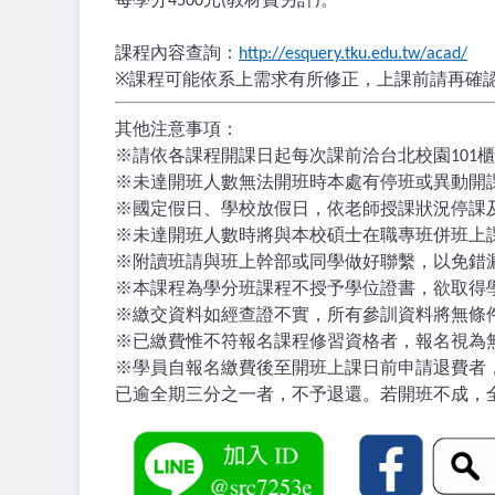
4500
(
)
課程內容查詢：
http://esquery.tku.edu.tw/acad/
※
課程可能依系上需求有所修正，上課前請再確
其他注意事項：
※
請依各課程開課日起每次課前洽台北校園
櫃
101
※
未達開班人數無法開班時本處有停班或異動開
※
國定假日、學校放假日，依老師授課狀況停課
※
未達開班人數時將與本校碩士在職專班併班上
※
附讀班請與班上幹部或同學做好聯繫，以免錯
※
本課程為學分班課程不授予學位證書，欲取得
※
繳交資料如經查證不實，所有參訓資料將無條
※
已繳費惟不符報名課程修習資格者，報名視為
※
學員自報名繳費後至開班上課日前申請退費者
已逾全期三分之一者，不予退還。若開班不成，