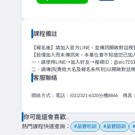
課程備註
【報名後】請加入官方LINE，並傳訊開啟對話
【若僅加入而未傳訊來，本單位會不知道您已加
一、請使用LINE→加入好友→搜尋ID：@src72
二、請傳訊(貴姓大名及報名系所別)以開啟對話
客服聯絡
聯絡方式：電話：
分機
傳真
(02)2321-6320
8866
你可能還會喜歡...
熱門課程快速查詢
品管初訓
品管回訓