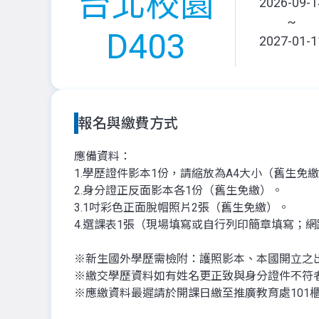
台北校園
2026-09-1
~
D403
2027-01-1
報名與繳費方式
應備資料：
1.學歷證件影本1份，請縮放為A4大小（舊生免
2.身分證正反面影本各1份（舊生免繳）。
3.1吋彩色正面脫帽照片2張（舊生免繳）。
4.選課表1張（現場填寫或自行列印簡章填寫；
※新生國外學歷需檢附：護照影本、本國開立之
※繳交學歷資料如有姓名更正致與身分證件不符
※應繳資料最遲請於開課日繳至推廣教育處101