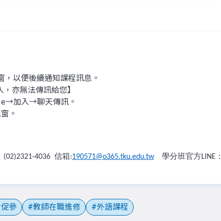
視窗，以便後續通知課程訊息。
入，亦無法傳訊給您】
53e→加入→聊天傳訊。
視窗。
：
信箱
學分班官方
(02)2321-4036
:
190571@o365.tku.edu.tw
LINE
促參
教師在職進修
外語課程