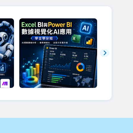
幃老師
劉文琇老師
流
Excel BI與Power BI數據視
10/17品
覺化AI應用學士學分班
已額滿
商業智慧與數據分析基礎學習商業資訊
架構、資料模型及...