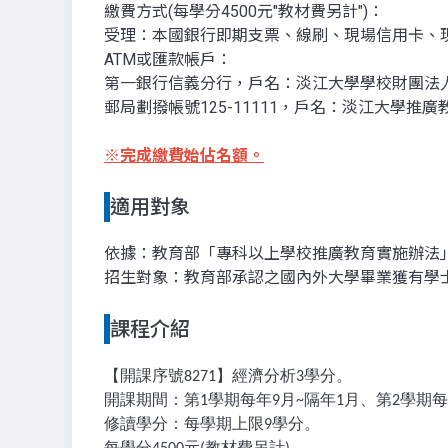
繳費方式(每學分4500元"教材費另計")：
受理：本國銀行即期支票、線刷、現場信用卡、
ATM或匯款帳戶：
第一銀行信義分行，戶名：淡江大學學校財團法人淡江大
郵局劃撥帳號125-11111，戶名：淡江大學推
※
完成繳費始佔名額。
適用對象
依據：教育部「專科以上學校推廣教育實施辦法
招生對象：教育部承認之國內外大學畢業獲有學士
課程介紹
【開課序號
】經濟分析
學分。
8271
3
開課期間：第
學期每年
月
隔年
月、第
學期每
1
9
~
1
2
修讀學分：每學期上限
學分。
9
每學分
元
教材費另計
。