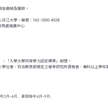
現金繳納及匯款。
學，帳號：162-1000-4528
廣教育處推廣中心
」、「入學大學同等學力認定標準」辦理。
學位者、符合教育部規定之報考研究所資格者、專科以上學校畢
年
月
月、暑期每年
月
月。
2
~6
6
~9