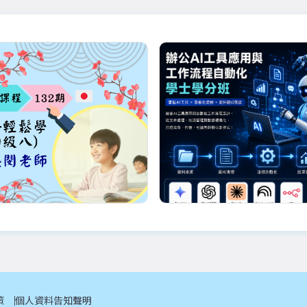
優惠
詹盛閔老師
白辰
132期_日語輕鬆學(初
辦公AI工具應用與工作
)_08/29起_詹盛閔老
程自動化學士學分班
計課程內容[用書]：※教材可自備
生成式AI工具與提示詞應用學習
策
個人資料告知聲明
堂課統計團...
ChatGPT、Gemini、Claud...