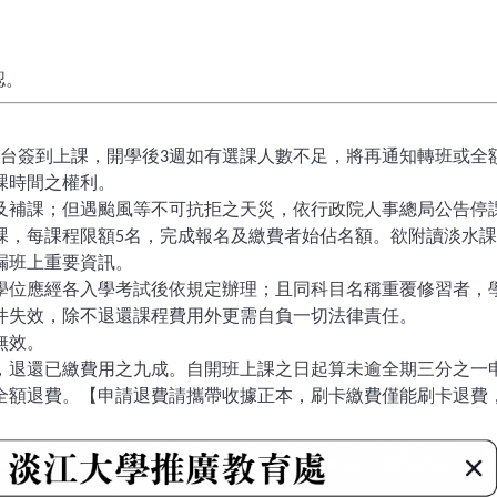
認。
台簽到上課，開學後
週如有選課人數不足，將再通知轉班或全
3
課時間之權利。
及補課；但遇颱風等不可抗拒之天災，依行政院人事總局公告停
課，每課程限額
名，完成報名及繳費者始佔名額。欲附讀淡水課
5
漏班上重要資訊。
學位應經各入學考試後依規定辦理；且同科目名稱重覆修習者，
件失效，除不退還課程費用外更需自負一切法律責任。
無效。
，退還已繳費用之九成。自開班上課之日起算未逾全期三分之一
全額退費。【申請退費請攜帶收據正本，刷卡繳費僅能刷卡退費