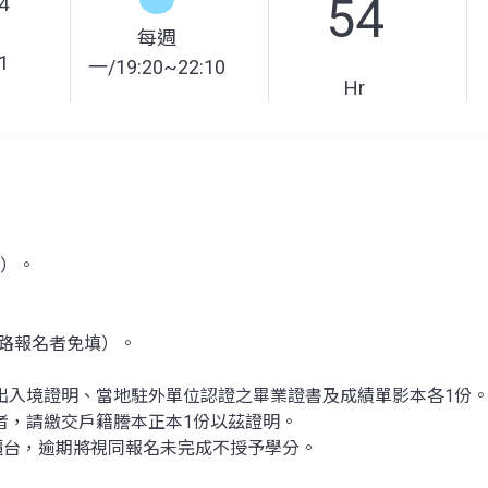
54
4
每週
1
一/19:20~22:10
Hr
繳）。
網路報名者免填）。
出入境證明、當地駐外單位認證之畢業證書及成績單影本各1份
者，請繳交戶籍謄本正本1份以茲證明。
櫃台，逾期將視同報名未完成不授予學分。