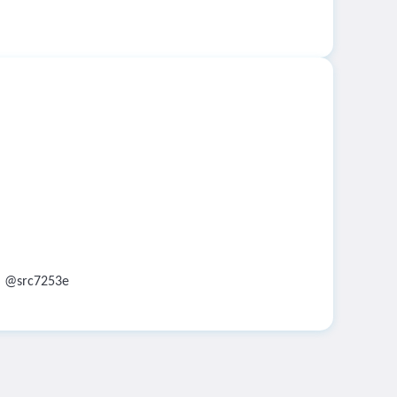
：
@src7253e