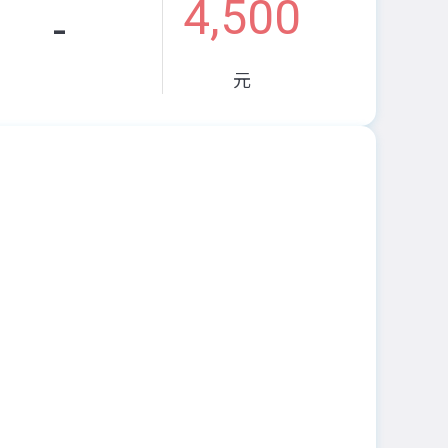
4,500
-
元
。