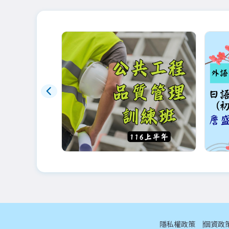
即將公告
早鳥
116年品管(土建)夜間班：9
外語
月底前更新
級八
●預
師
隱私權政策
個資政
或第1