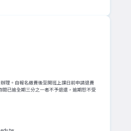
」辦理。自報名繳費後至開班上課日前申請退費
時間已逾全期三分之一者不予退還，逾期恕不受
edu.tw