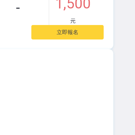
1,500
-
元
立即報名