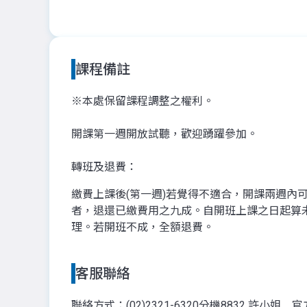
課程備註
※本處保留課程調整之權利。
開課第一週開放試聽，歡迎踴躍參加。
轉班及退費：
繳費上課後(第一週)若覺得不適合，開課兩週
者，退還已繳費用之九成。自開班上課之日起算
理。若開班不成，全額退費。
客服聯絡
聯絡方式：(02)2321-6320分機8832 許小姐 官方