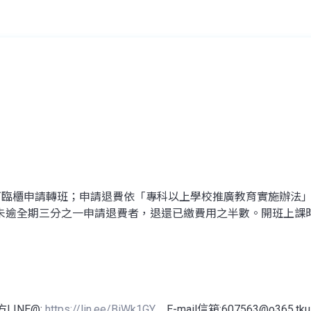
內可臨櫃申請轉班；申請退費依「專科以上學校推廣教育實施辦法
未逾全期三分之一申請退費者，退還已繳費用之半數。開班上課
LINE@:
https://lin.ee/BiWk1GY
E-mail信箱:607563@o365.tku.