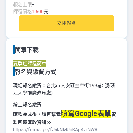
報名上限
-
課程價格
1,500
元
立即報名
簡章下載
夏季班課程簡章
報名與繳費方式
現場報名繳費：台北市大安區金華街199巷5號(淡
江大學推廣教育處)
線上報名繳費:
填寫Google表單
匯款完成後，請再幫我
資
料回覆匯款資訊>>
https://forms.gle/fJakNMUnKAp4vrNW8