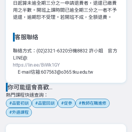
日起算未逾全期三分之一申請退費者，退還已繳費
用之半數。開班上課時間已逾全期三分之一者不予
退還，逾期恕不受理。若開班不成，全額退費。
客服聯絡
聯絡方式：(02)2321-6320分機8832 許小姐 官方
LINE@:
https://lin.ee/BiWk1GY
E-mail信箱:607563@o365.tku.edu.tw
你可能還會喜歡...
熱門課程快速查詢
品管初訓
品管回訓
促參
教師在職進修
外語課程