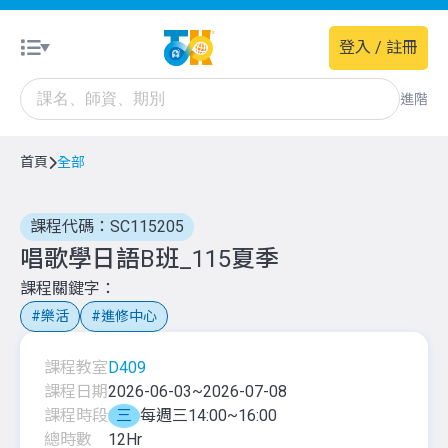
登入 / 註冊
進階
首頁
全部
課程代碼：SC115205
唱歌學日語B班_115夏季
課程關鍵字
樂活
進修中心
課程教室
D409
課程日期
2026-06-03
~
2026-07-08
課程時段
三
每週三14:00~16:00
總時數
12
Hr