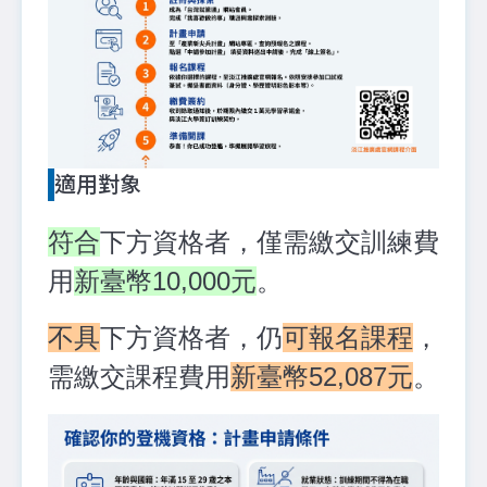
適用對象
符合
下方資格者，僅需繳交訓練費
用
新臺幣10,000元
。
不具
下方資格者，仍
可報名課程
，
需繳交課程費用
新臺幣52,087元
。