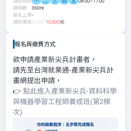
課程時段
一
二
三
四
五
08:00~17:00
總時數
360
Hr
報名上限
-
課程價格
52,087
10,000
元
報名與繳費方式
欲申請產業新尖兵計畫者，
請先至台灣就業通-產業新尖兵計
畫網提出申請，
👉
點此進入產業新尖兵-資料科學
與機器學習工程師養成班(第2梯
次)