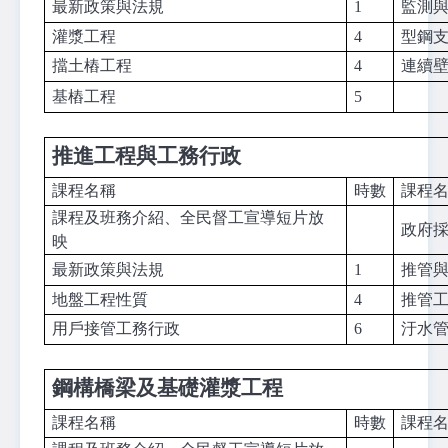
最新政策與法規
1
監測
灌漿工程
4
型鋼
擋土樁工程
4
連續
基樁工程
5
推進工程與工務行政
課程名稱
時數
課程
課程及班務介紹、全民督工宣導短片放
政府
映
最新政策與法規
1
推管
地盤工程性質
4
推管
用戶接管工務行政
6
汙水
鋼構橋梁及基礎灌漿工程
課程名稱
時數
課程