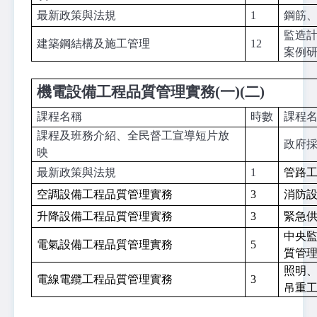
最新政策與法規
1
鋼筋
監造
建築鋼結構
及施工管理
12
案例
機電設備工程品質管理實務(一)(二)
課程名稱
時數
課程
課程及班務介紹、全民督工宣導短片放
政府
映
最新政策與法規
1
管路
空調設備工程品質管理實務
3
消防
升降設備工程品質管理實務
3
緊急
中央
電氣設備工程品質管理實務
5
質管
照明
電線電纜工程品質管理實務
3
吊重