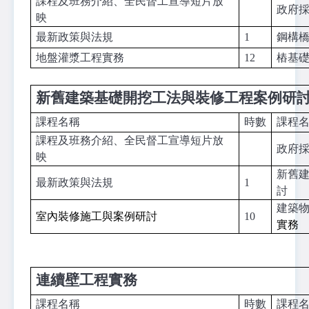
課程及班務介紹、全民督工宣導短片放
政府
映
最新政策與法規
1
鋼構
地盤灌漿工程實務
12
樁基
新舊建築基礎開挖工法與裝修工程案例研
課程名稱
時數
課程
課程及班務介紹、全民督工宣導短片放
政府
映
新舊
最新政策與法規
1
討
建築
室內裝修施工與案例研討
10
實務
連續壁工程實務
課程名稱
時數
課程