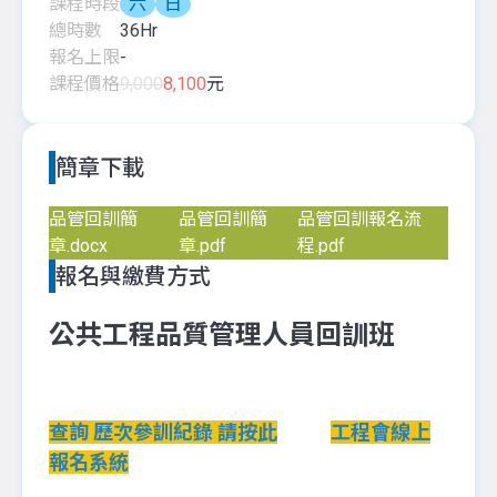
課程時段
六
日
總時數
36
Hr
報名上限
-
課程價格
9,000
8,100
元
簡章下載
品管回訓簡
品管回訓簡
品管回訓報名流
章.docx
章.pdf
程.pdf
報名與繳費方式
公共工程品質管理人員回訓班
查詢 歷次參訓紀錄 請按此
工程會線上
報名系統