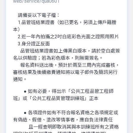
web/service/qua0601
請備妥以下電子檔：
1.品管班結業證書（如已更名，另須上傳戶籍謄
本）
2.近一年內拍攝之2吋白底彩色光面之證照用照片
3.身分證正反面
品管班結業證書如上傳黑白版本，請於空白處簽
名以供驗證；若為彩色版本，則無需簽名。
報名資料送出後，預計於兩至三周內完成審核，
審核結果及後續繳費通知將以電子郵件及簡訊另行
通知。
● 如有必要，得出示「公共工程品管工程師
班」或「公共工程品質管理訓練班」正本
● 各項證件如有不符合報名資格之各項規定或
有偽造、假借、塗改等情事者，應自負法律責任
且一經查明即取消其與本訓練班所有之資格