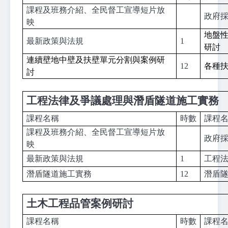
課程及班務介紹、全民督工宣導短片放
政府
映
地盤
最新政策與法規
1
研討
連續壁地中壁及扶壁單元分割與案例研
12
各種
討
工程法律及爭議處理與潛盾隧道施工實務
課程名稱
時數
課程
課程及班務介紹、全民督工宣導短片放
政府
映
最新政策與法規
1
工程
潛盾隧道施工實務
12
潛盾
土木工程品管案例研討
課程名稱
時數
課程