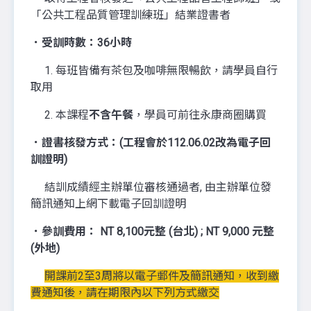
「公共工程品質管理訓練班」結業證書者
．受訓時數：36小時
1. 每班皆備有茶包及咖啡無限暢飲，請學員自行
取用
2. 本課程
不含午餐
，學員可前往永康商圈購買
．證書核發方式：(工程會於112.06.02改為電子回
訓證明)
結訓成績經主辦單位審核通過者, 由主辦單位發
簡訊通知上網下載電子回訓證明
．參訓費用： NT 8,100元整 (台北) ; NT 9,000 元整
(外地)
開課前2至3周將以電子郵件及簡訊通知，收到繳
費通知後，請在期限內以下列方式繳交