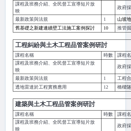
課程及班務介紹、全民督工宣導短片放
政府
映
最新政策與法規
1
山坡
舊基礎之新建連續壁工法施工案例探討
10
推管
工程糾紛與土木工程品管案例研討
課程名稱
時數
課程
課程及班務介紹、全民督工宣導短片放
政府
映
最新政策與法規
1
工程
透地雷達於工程實務應用
12
橋樑
建築與土木工程品管案例研討
課程名稱
時數
課程
課程及班務介紹、全民督工宣導短片放
政府
映